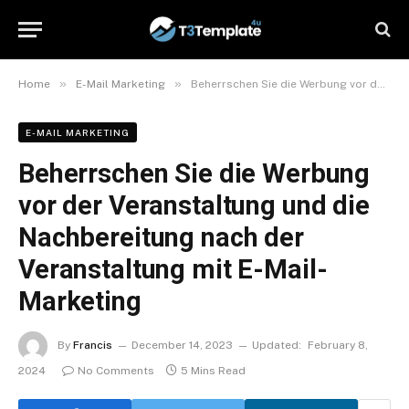
»
»
Home
E-Mail Marketing
Beherrschen Sie die Werbung vor der Veranstaltung und die Nachbereitung nach der Veranstaltung mit E-Mail-Marketing
E-MAIL MARKETING
Beherrschen Sie die Werbung
vor der Veranstaltung und die
Nachbereitung nach der
Veranstaltung mit E-Mail-
Marketing
By
Francis
December 14, 2023
Updated:
February 8,
2024
No Comments
5 Mins Read